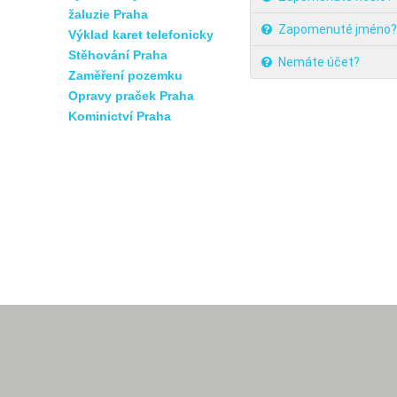
žaluzie Praha
Zapomenuté jméno?
Výklad karet telefonicky
Stěhování Praha
Nemáte účet?
Zaměření pozemku
Opravy praček Praha
Kominictví Praha