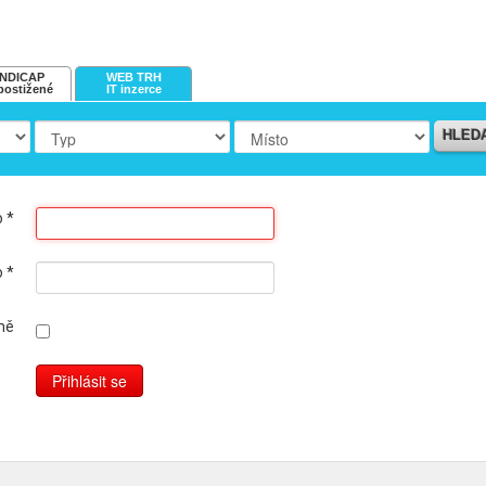
NDICAP
WEB TRH
postižené
IT inzerce
HLED
o
*
o
*
mě
Přihlásit se