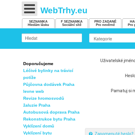
WebTrhy.eu
SEZNAMKA
F SEZNAMKA
PRO ZADANÉ
HA
Hledám lásku
Sociální sítě
Pro nevěrné
Pro 
Uživatelské jmén
Doporučujeme
Léčivé bylinky na trávicí
Hesl
potíže
Půjčovna dodávek Praha
Pamatuj si 
levne web
Revize hromosvodů
žaluzie Praha
Autobusová doprava Praha
Rekonstrukce bytu Praha
Vyklízení domů
Vyklízení bytu
Zapomenuté heslo?