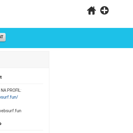
AT
t
NA PROFIL:
bsurf.fun/
ebsurf.fun
o