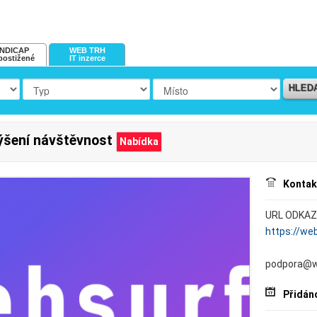
NDICAP
WEB TRH
postižené
IT inzerce
HLED
ýšení návštěvnost
Nabídka
Kontak
URL ODKAZ 
https://we
podpora@w
Přidán