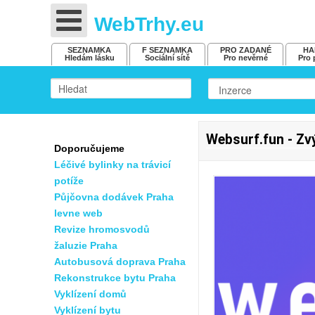
WebTrhy.eu
SEZNAMKA
F SEZNAMKA
PRO ZADANÉ
HA
Hledám lásku
Sociální sítě
Pro nevěrné
Pro 
Websurf.fun - Zv
Doporučujeme
Léčivé bylinky na trávicí
potíže
Půjčovna dodávek Praha
levne web
Revize hromosvodů
žaluzie Praha
Autobusová doprava Praha
Rekonstrukce bytu Praha
Vyklízení domů
Vyklízení bytu