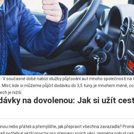
- V současné době nabízí služby půjčování aut mnoho společností na t
. Míst, kde si můžeme půjčit dodávku do 3,5 tuny, je mnohem méně, 
ch je nižší.
ávky na dovolenou: Jak si užít cest
inou nebo přáteli a přemýšlíte, jak přepravit všechna zavazadla? Pro
eří potřebují větší prostor pro přepravu svých věcí, zejména pokud ces