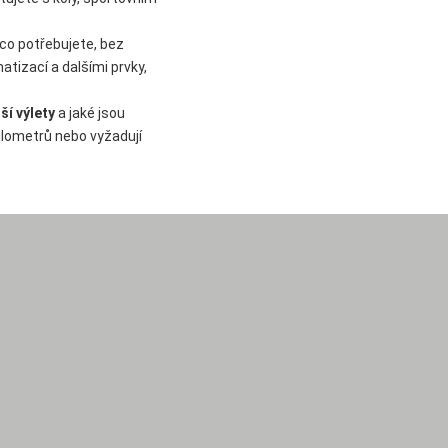
 co potřebujete, bez
tizací a dalšími prvky,
í výlety
a jaké jsou
ilometrů nebo vyžadují