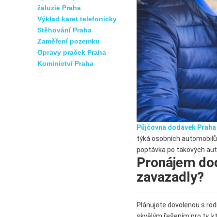
žaluzie Praha
Výklad karet telefonicky
Stěhování Praha
Zaměření pozemku
Opravy praček Praha
Kominictví Praha
Půjčovna dodávek Praha
týká osobních automobilů
poptávka po takových aute
Pronájem dod
zavazadly?
Plánujete dovolenou s rod
skvělým řešením pro ty, kt