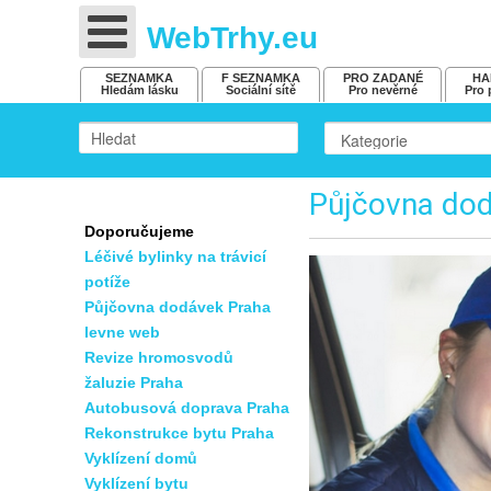
WebTrhy.eu
SEZNAMKA
F SEZNAMKA
PRO ZADANÉ
HA
Hledám lásku
Sociální sítě
Pro nevěrné
Pro 
Půjčovna do
Doporučujeme
Léčivé bylinky na trávicí
potíže
Půjčovna dodávek Praha
levne web
Revize hromosvodů
žaluzie Praha
Autobusová doprava Praha
Rekonstrukce bytu Praha
Vyklízení domů
Vyklízení bytu