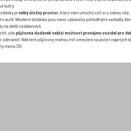
é kufry.
dodávky je
velký úložný prostor
, který vám umožní vzít si s sebou vše,
ním autě. Moderní dodávky jsou navíc vybaveny pohodlnými sedadly, klima
du na delší vzdálenosti.
stit, zda
půjčovna dodávek nabízí možnost pronájmu vozidel pro delš
o zahraničí. Některé půjčovny mohou mít omezení na počet najetých k
esty mimo ČR.