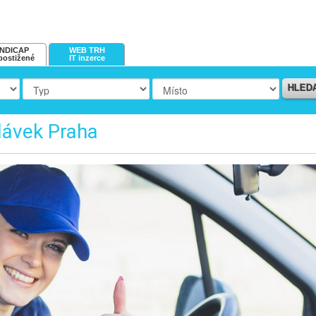
NDICAP
WEB TRH
postižené
IT inzerce
HLED
dávek Praha