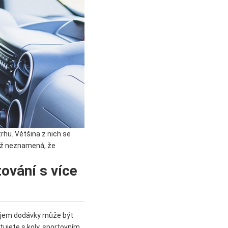
rhu. Většina z nich se
což neznamená, že
ování s více
nájem dodávky může být
tujete s koly, sportovním